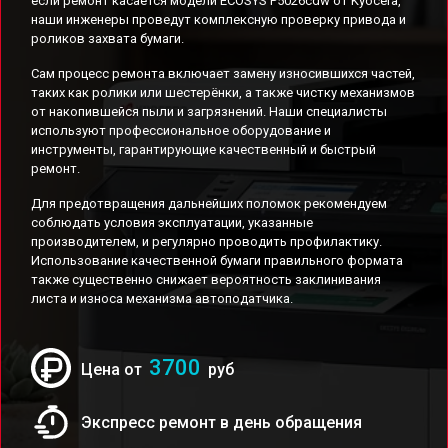
если ремонт касается модели ECOSYS P5026cdw от Kyocera,
наши инженеры проведут комплексную проверку привода и
роликов захвата бумаги.
Сам процесс ремонта включает замену износившихся частей,
таких как ролики или шестерёнки, а также чистку механизмов
от накопившейся пыли и загрязнений. Наши специалисты
используют профессиональное оборудование и
инструменты, гарантирующие качественный и быстрый
ремонт.
Для предотвращения дальнейших поломок рекомендуем
соблюдать условия эксплуатации, указанные
производителем, и регулярно проводить профилактику.
Использование качественной бумаги правильного формата
также существенно снижает вероятность заклинивания
листа и износа механизма автоподатчика.
3700
Цена от
руб
Экспресс ремонт в день обращения