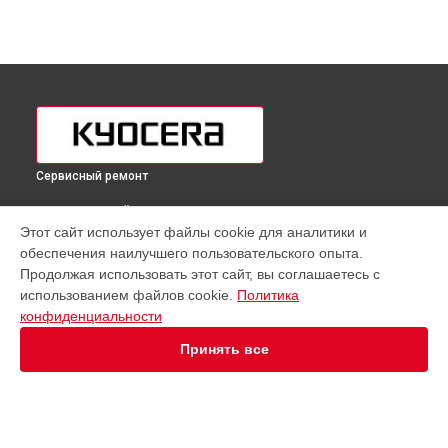
Сервисный ремонт
ВЫБЕРИ СВОЙ ГОРОД
Этот сайт использует файлы cookie для аналитики и
Ремонт автоподатчика принтера ECOSYS P5026cdw Kyocera
обеспечения наилучшего пользовательского опыта.
в
Краснодаре
Продолжая использовать этот сайт, вы соглашаетесь с
Ремонт автоподатчика принтера ECOSYS P5026cdw Kyocera
использованием файлов cookie.
Политика
в
Ростове-на-Дону
конфиденциальности
Ремонт автоподатчика принтера ECOSYS P5026cdw Kyocera
в
Нижнем Новгороде
Принять все
Ремонт автоподатчика принтера ECOSYS P5026cdw Kyocera
в
Новосибирске
Ремонт автоподатчика принтера ECOSYS P5026cdw Kyocera
в
Челябинске
Ремонт автоподатчика принтера ECOSYS P5026cdw Kyocera