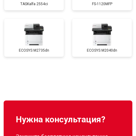
TASKalfa 2554ci
FS-1120MFP
ECOSYS M2735dn
ECOSYS M2040dn
Нужна консультация?